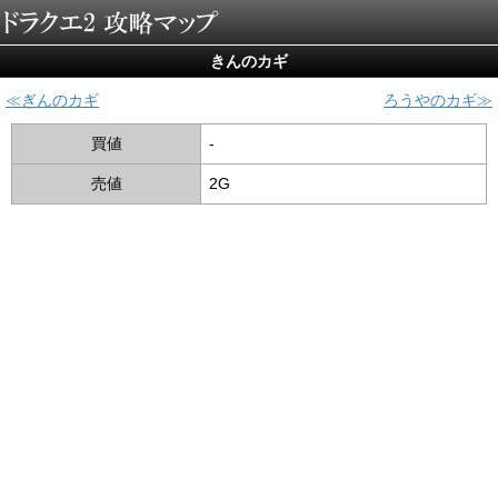
きんのカギ
ぎんのカギ
ろうやのカギ
買値
-
売値
2G