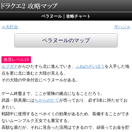
ベラヌール｜攻略チャート
大灯台
ザハン
ベラヌールのマップ
推奨レベル19
ルプガナ
からひたすら北に進んでいき、
ふねのざいほう
を入手した地
点を更に北に進むと大陸が見える。
その大陸の中央付近にベラヌールがある。
ゲーム終盤まで、ここが冒険の拠点になることだろう。
武器・防具屋には
ちからのたて
が売っており、必ず3名に持たせてお
きたい。
戦闘中に使用するとベホイミの効果があるため、装備することができ
ないムーンブルク王女でも重宝する。
高額な盾だが、それに見合った活用はできるので、頑張ってお金を貯