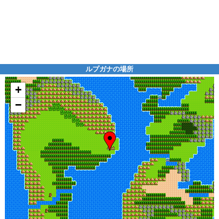
ルプガナの場所
+
−