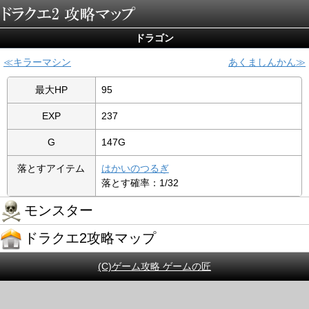
ドラゴン
キラーマシン
あくましんかん
最大HP
95
EXP
237
G
147G
落とすアイテム
はかいのつるぎ
落とす確率：1/32
モンスター
ドラクエ2攻略マップ
(C)ゲーム攻略 ゲームの匠