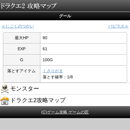
グール
じごくのつかい
バピラス
最大HP
80
EXP
61
G
100G
落とすアイテム
くさりがま
落とす確率：1/8
モンスター
ドラクエ2攻略マップ
(C)ゲーム攻略 ゲームの匠