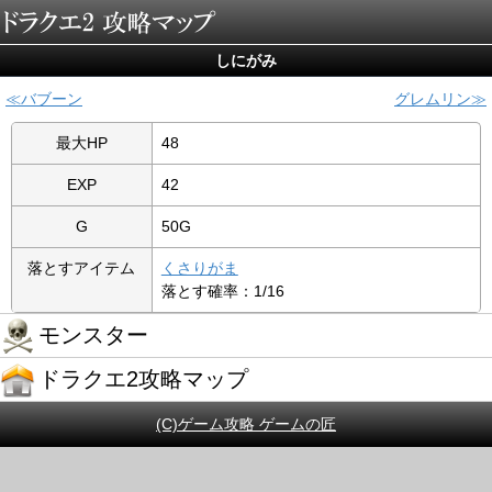
しにがみ
バブーン
グレムリン
最大HP
48
EXP
42
G
50G
落とすアイテム
くさりがま
落とす確率：1/16
モンスター
ドラクエ2攻略マップ
(C)ゲーム攻略 ゲームの匠