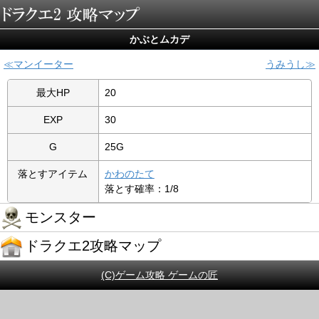
かぶとムカデ
マンイーター
うみうし
最大HP
20
EXP
30
G
25G
落とすアイテム
かわのたて
落とす確率：1/8
モンスター
ドラクエ2攻略マップ
(C)ゲーム攻略 ゲームの匠