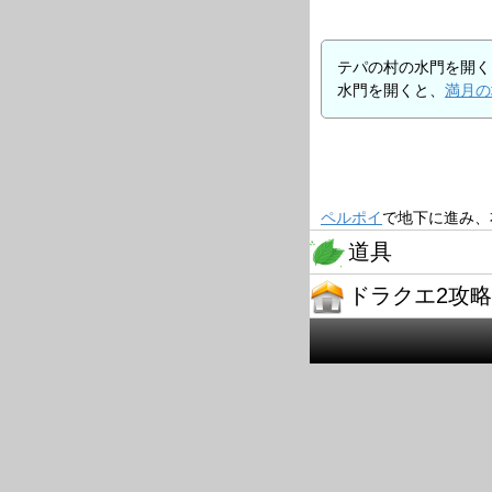
テパの村の水門を開く
水門を開くと、
満月の
ペルポイ
で地下に進み、
道具
ドラクエ2攻