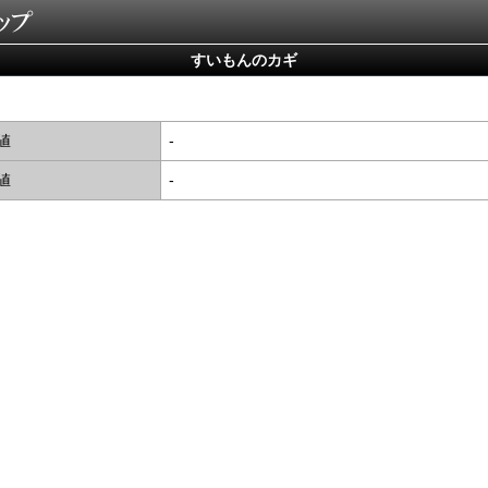
すいもんのカギ
値
-
値
-