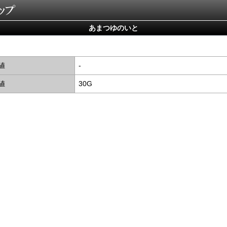
あまつゆのいと
値
-
値
30G