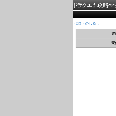
ロトのしるし
買
売