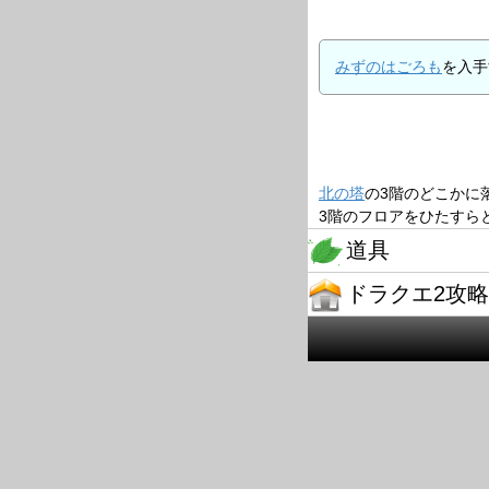
みずのはごろも
を入手
北の塔
の3階のどこかに
3階のフロアをひたすら
道具
ドラクエ2攻