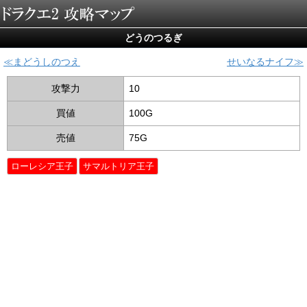
どうのつるぎ
まどうしのつえ
せいなるナイフ
攻撃力
10
買値
100G
売値
75G
ローレシア王子
サマルトリア王子